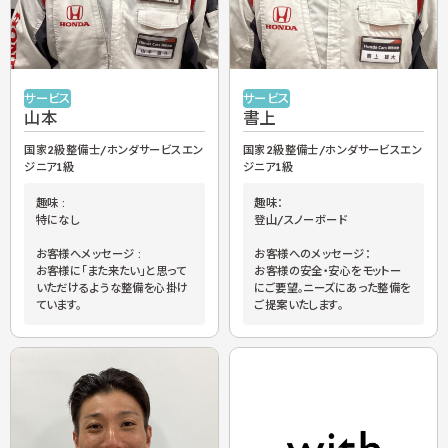
サービス
サービス
山本
書上
国家2級整備士/ホンダサービスエン
国家2級整備士/ホンダサービスエン
ジニア1級
ジニア1級
趣味 :
趣味：
特になし
登山/スノーボード
お客様へメッセージ :
お客様へのメッセージ：
お客様に「また来たい」と思って
お客様の安全・安心をモットー
いただけるような整備を心掛け
にご要望。ニーズにあった整備を
ています。
ご提案いたします。