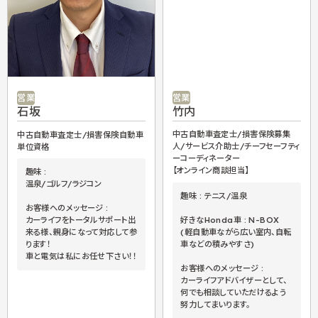
営業
営業
竹内
石坂
中古自動車査定士/損害保険募集
中古自動車査定士/損害保険自動車
人/サービス介助士/チーフセーフティ
単位資格
ーコーディネーター
【オンライン商談担当】
趣味 :
温泉/ゴルフ/ラジコン
趣味 : テニス/温泉
お客様へのメッセージ :
好きなHonda車 : N-BOX
カーライフをトータルサポート出
(軽自動車ながら広い室内、自転
来る様、親身になって対応して参
車などの積みやすさ)
ります！
車と電気は私にお任せ下さい！！
お客様へのメッセージ :
カーライフアドバイザーとして、
何でも相談していただけるよう
努力してまいります。