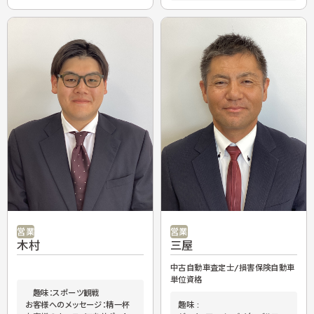
営業
営業
木村
三屋
中古自動車査定士/損害保険自動車
単位資格
趣味：スポーツ観戦
お客様へのメッセージ：精一杯
趣味 :