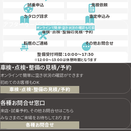
試乗
申込
見積依頼
カタログ
請求
査定申込み
アフターサービスお問合せ
オンラインで簡単!空き状況の確認も可能
車検･点検･整備の
見積･予約
転居の
ご連絡
その他お問合せ
整備受付時間：
10:00～17:30
※12:00～13:00は休憩時間となります
車検・点検・整備の見積/予約
オンラインで簡単に空き状況の確認ができます
初めてのお客様もOK
車検･点検･整備の見積/予約
各種お問合せ窓口
来店・試乗予約、その他お問合せはこちら
みなさまのご来場をお待ちしております
各種お問合せ