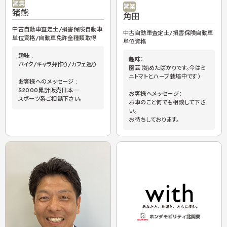
営業
営業
猪熊
角田
中古自動車査定士/損害保険自動車
中古自動車査定士/損害保険自動車
単位資格/自動車免許全種類取得
単位資格
趣味 :
趣味：
バイク/キャラ弁作り/カフェ巡り
園芸（始めたばかりです。今はミ
ニトマトとハーブ栽培中です）
お客様へのメッセージ :
S2000累計販売日本一
お客様へメッセージ：
スポーツ系ご相談下さい。
お車のこと何でも相談して下さ
い。
お待ちしております。