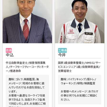
店長
工場長
中込
今井
中古自動車査定士/損害保険募集
国家1級自動車整備士/HMSG/サー
人/チーフセーフティーコーディネータ
ビスエンジニア１級/自動車検査員/
ー/普通救命
営業経理士
趣味：ゴルフ、映画鑑賞、海
趣味：バイク/キャンプ/筋トレ/
メッセージ：地域のお客様に選
ウォーキング/植物/映画鑑賞
んでいただけるお店を目指して
います。
お客様へのメッセージ：おクルマ
お客様へ最適なカーライフを提
の事は何でもお気軽にご相談く
供できるよう、当店スタッフ全員
ださい。
で対応いたします。お気軽にご相