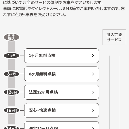
に基づいて万全のサービス体制でお車をケアいたします。
事前にお電話やダイレクトメール、SMS等でご案内いたしますので、忘
れずに点検・車検をお受けください。
加入可能
新車
購入
サービス
1
1
ヶ
月
無
料
点
検
ヶ月
6
6
ヶ
月
無
料
点
検
ヶ月
12
法
定
12
ヶ
月
点
検
ヶ月
18
安
心
・
快
適
点
検
ヶ月
24
法
定
12
ヶ
月
点
検
ヶ月