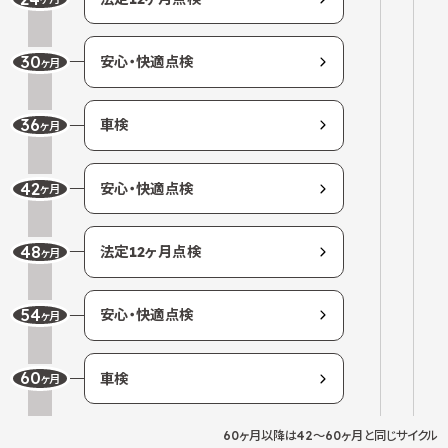
30
安
心
・
快
適
点
検
ヶ月
36
車
検
ヶ月
42
安
心
・
快
適
点
検
ヶ月
48
法
定
12
ヶ
月
点
検
ヶ月
54
安
心
・
快
適
点
検
ヶ月
60
車
検
ヶ月
60ヶ月以降は42～60ヶ月と同じサイクル