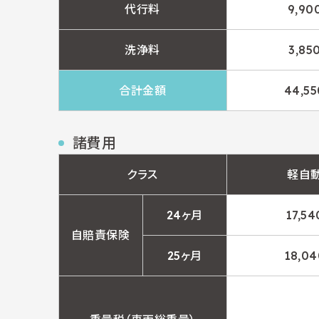
代行料
9,90
洗浄料
3,85
合計金額
44,5
諸費用
クラス
軽自
24ヶ月
17,5
自賠責保険
25ヶ月
18,0