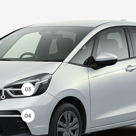
。
（日常点検項目及び保安基準に関する主な目視点検項目も実施
01
室内点検
03
足回り点検