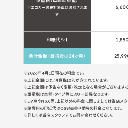
重量税（車両総重量）
6,60
※エコカー減税対象車は減額されま
す
印紙代※1
1,85
合計金額（自賠責は24ヶ月）
25,9
2026年4月1日現在の料金です。
上記金額には、消費税10％が含まれています。
上記金額は予告なく変更・改定となる場合がございますの
重量税は車種・タイプ等により一部異なります。
EV車やNSX等、上記以外の料金に関しましては当店スタ
諸費用の印紙代はOSS継続申請時の料金となります。
詳しくは当店スタッフまでお問い合わせください。