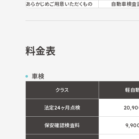
あらかじめ
ご用意いただくもの
自動車検査
料金表
車検
クラス
軽自
法定24ヶ月
点検
20,9
保安確認
検査料
9,90