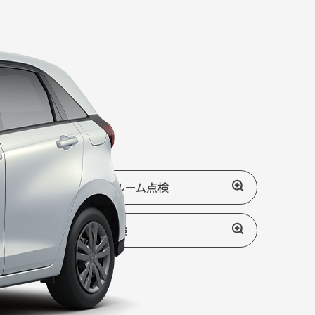
します。）
02
エンジン
ルーム点検
04
下回り点検