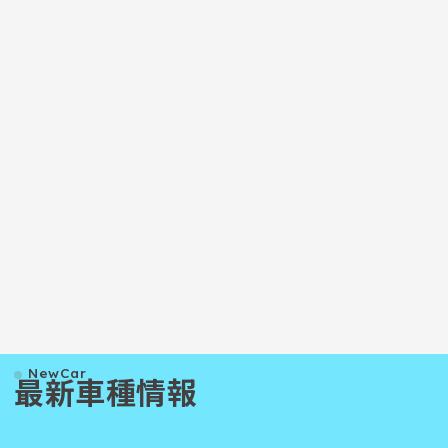
中！
CIVICキャンペーン実施中！
FIT
人のク
走る歓びを極めた爽快スポーツ【
心地よ
2027
CIVIC e:HEV RS 】が新たにデビュ
【 新型
！ただい
ーいたしました！ただいま、CIVIC
の誕生
）...
e:HEV RSの登場を記念して、残価設
ット（
定型...
率 2.9..
一覧で見る
最新車種情報