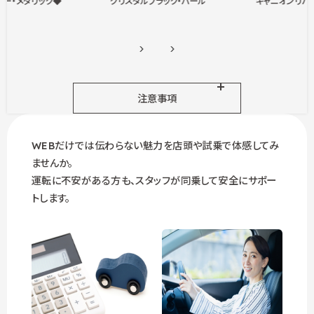
レー・メタリック◆
クリスタルブラック・パール
キャニオンリバ
注意事項
WEBだけでは伝わらない魅力を店頭や試乗で体感してみ
ませんか。
運転に不安がある方も、スタッフが同乗して安全にサポー
トします。