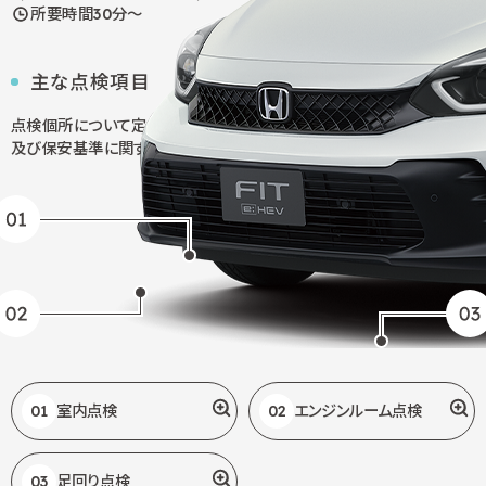
所要時間30分～
主な点検項目
点検個所について定められた項目を点検いたします。
（日常点検項目
及び保安基準に関する主な目視点検項目も実施します。）
01
室内点検
02
エンジンルーム点検
03
足回り点検