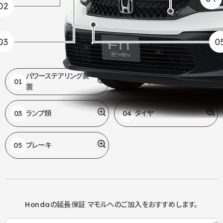
パワーステアリング装
01
02
エンジン
置
03
ランプ類
04
タイヤ
05
ブレーキ
Hondaの延長保証 マモルへの
ご加入をおすすめします。