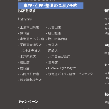
車検･点検･整備の見積/予約
お店を探す
新
お店を探す
ラ
展
土浦木田余店
元吉田店
か
藤代店
勝田北店
初
水海道バイパス店
勝田本郷台店
学園東大通り店
大宮店
中
サントル千波店
鹿嶋店
中
水戸内原店
水戸自由が丘店
勝田店
岩井店
カ
鹿行店
U-Selectひたちなか
自
石岡八軒台店
水海道バイパス店サービスセンター
Ho
龍ヶ崎中根台店
レ
初
キャンペーン
初