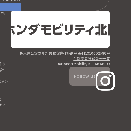
様へ
栃木県公安委員会 古物商許可証番号 第411010002389号
ィ
引取業者登録番号一覧
作り
©Honda Mobility KITAKANTO
針
Follow us
スメン
て
リシー