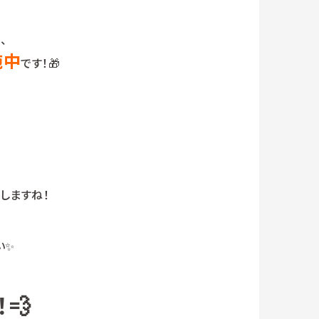
、
施中
です！🎁
しますね！
い✨
！💨