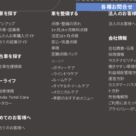
各種お問合せ
車を探す
車を整備する
法人のお客
インアップ
点検・整備の流れ
法人のお客様へ
示車・試乗車
1ヶ月/6ヶ月無料点検
んたんお車購入ガイド
法定12ヶ月点検
会社情報
めての試乗ガイド
安心・快適点検
車検
会社概要・沿革
定期点検パック
採用情報
古車を探す
サステナビリテ
カーケア
古車在庫検索
働きやすい環境
ボディーケア
利益相反管理方
ウインドウケア
運営方針
ルームケア
ーライフ
カスタマーハラ
タイヤ＆ホイールケア
ト方針
動車保険
メカニカルケア
所有権解除
nda Total Care
季節のおすすめメニュー
ご利用にあたっ
ンタカー
プライバシーポ
めてのお客様へ
めてのお客様へ