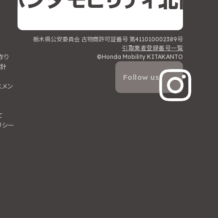
栃木県公安委員会 古物商許可証番号 第411010002389号
ィ
引取業者登録番号一覧
作り
©Honda Mobility KITAKANTO
針
Follow us
スメン
て
リシー