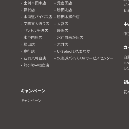
土浦木田余店
元吉田店
か
藤代店
勝田北店
初
水海道バイパス店
勝田本郷台店
学園東大通り店
大宮店
中
サントル千波店
鹿嶋店
中
水戸内原店
水戸自由が丘店
勝田店
岩井店
カ
鹿行店
U-Selectひたちなか
自
石岡八軒台店
水海道バイパス店サービスセンター
Ho
龍ヶ崎中根台店
レ
初
キャンペーン
初
キャンペーン