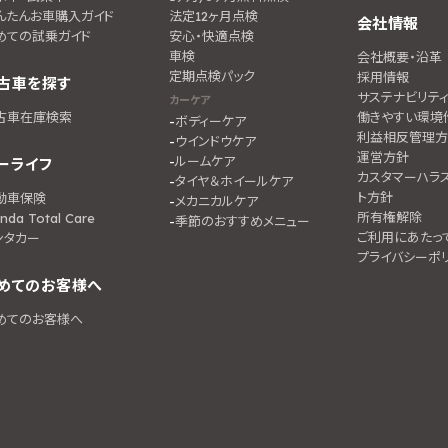
んたんお車購入ガイド
法定12ヶ月点検
会社情報
めての試乗ガイド
安心・快適点検
車検
会社概要・沿革
定期点検パック
採用情報
古車を探す
サステナビリテ
カーケア
古車在庫検索
働きやすい環境
ボディーケア
利益相反管理方
ウインドウケア
運営方針
ルームケア
ーライフ
カスタマーハラ
タイヤ＆ホイールケア
ト方針
動車保険
メカニカルケア
所有権解除
nda Total Care
季節のおすすめメニュー
ご利用にあたっ
ンタカー
プライバシーポ
めてのお客様へ
めてのお客様へ