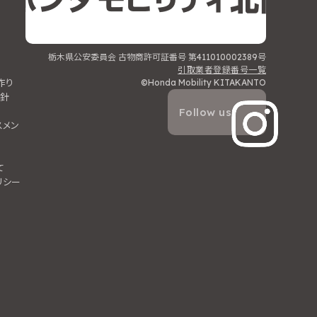
栃木県公安委員会 古物商許可証番号 第411010002389号
ィ
引取業者登録番号一覧
作り
©Honda Mobility KITAKANTO
針
Follow us
スメン
て
リシー