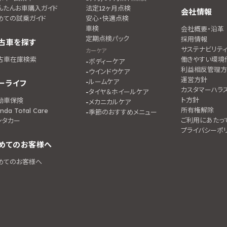
んたんお車購入ガイド
法定12ヶ月点検
会社情報
めての試乗ガイド
安心・快適点検
車検
会社概要・沿革
定期点検パック
採用情報
古車を探す
サステナビリテ
カーケア
古車在庫検索
働きやすい環境
ボディーケア
利益相反管理方
ウインドウケア
運営方針
ルームケア
ーライフ
カスタマーハラ
タイヤ＆ホイールケア
ト方針
動車保険
メカニカルケア
所有権解除
nda Total Care
季節のおすすめメニュー
ご利用にあたっ
ンタカー
プライバシーポ
めてのお客様へ
めてのお客様へ