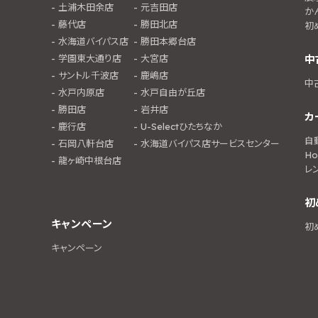
土浦木田余店
元吉田店
か
藤代店
勝田北店
初
水海道バイパス店
勝田本郷台店
学園東大通り店
大宮店
中
サントル千波店
鹿嶋店
中
水戸内原店
水戸自由が丘店
勝田店
岩井店
カ
鹿行店
U-Selectひたちなか
自
石岡八軒台店
水海道バイパス店サービスセンター
Ho
龍ヶ崎中根台店
レ
初
キャンペーン
初
キャンペーン