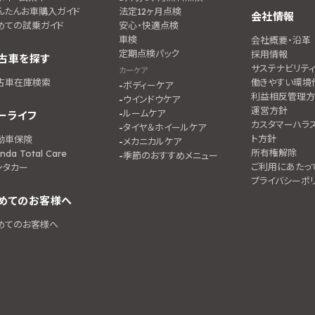
んたんお車購入ガイド
法定12ヶ月点検
会社情報
めての試乗ガイド
安心・快適点検
車検
会社概要・沿革
定期点検パック
採用情報
古車を探す
サステナビリテ
カーケア
古車在庫検索
働きやすい環境
ボディーケア
利益相反管理方
ウインドウケア
運営方針
ルームケア
ーライフ
カスタマーハラ
タイヤ＆ホイールケア
ト方針
動車保険
メカニカルケア
所有権解除
nda Total Care
季節のおすすめメニュー
ご利用にあたっ
ンタカー
プライバシーポ
めてのお客様へ
めてのお客様へ