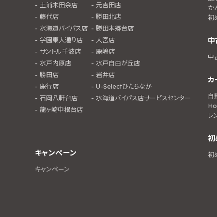
土浦木田余店
元吉田店
か
藤代店
勝田北店
初
水海道バイパス店
勝田本郷台店
学園東大通り店
大宮店
中
サントル千波店
鹿嶋店
中
水戸内原店
水戸自由が丘店
勝田店
岩井店
カ
鹿行店
U-Selectひたちなか
自
石岡八軒台店
水海道バイパス店サービスセンター
Ho
龍ヶ崎中根台店
レ
初
キャンペーン
初
キャンペーン