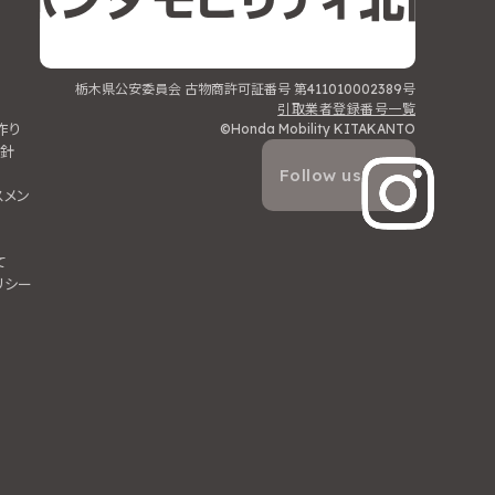
栃木県公安委員会 古物商許可証番号 第411010002389号
ィ
引取業者登録番号一覧
作り
©Honda Mobility KITAKANTO
針
Follow us
スメン
て
リシー