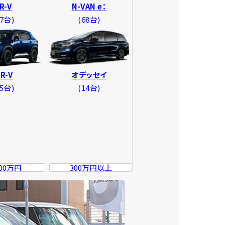
R-V
N-VAN e：
77台
68台
R-V
オデッセイ
15台
14台
00
万円
300
万円以上