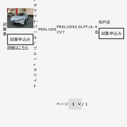
ホ
ワ
イ
ト・
和戸店
試
パ
PRELUDE
2.0L
FF/e-
4
乗
PRELUDE
ー
CVT
名
試乗申込み
車
ル
試乗申込み
/
詳細はこちら
ブ
ル
ー
×
ホ
ワ
イ
ト
ページ
/ 1