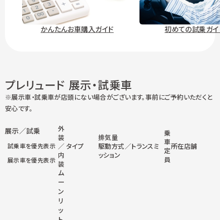
かんたんお車購入ガイド
初めての試乗ガイ
プレリュード 展示・試乗車
※展示車・試乗車が店頭にない場合がございます。事前にご予約いただくと
安心です。
外
展示／試乗
乗
装
排気量
車
試乗車を優先表示
／
タイプ
駆動方式／トランスミ
所在店舗
定
内
ッション
員
展示車を優先表示
装
ム
ー
ン
リ
ッ
ト