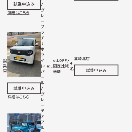
試乗申込み
/
グ
詳細はこちら
レ
ー
プ
ラ
チ
ナ
ホ
ワ
韮崎北店
イ
e:L
0
FF/
試
4
乗
ト・
e:L
固定比減
名
試乗申込み
車
パ
速機
ー
ル
試乗申込み
/
グ
詳細はこちら
レ
ー
チ
ア
フ
ル