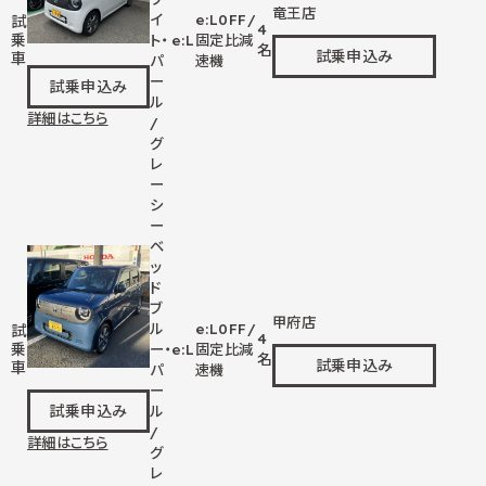
竜王店
イ
e:L
0
FF/
試
4
乗
ト・
e:L
固定比減
名
試乗申込み
車
パ
速機
ー
試乗申込み
ル
詳細はこちら
/
グ
レ
ー
シ
ー
ベ
ッ
ド
ブ
甲府店
ル
e:L
0
FF/
試
4
乗
ー・
e:L
固定比減
名
試乗申込み
車
パ
速機
ー
試乗申込み
ル
/
詳細はこちら
グ
レ