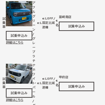
ア
フ
ル
グ
韮崎南店
e:L
0
FF/
試
リ
4
乗
e:L
固定比減
ー
名
試乗申込み
車
速機
ン
/
試乗申込み
グ
詳細はこちら
レ
ー
プ
ラ
チ
ナ
ホ
ワ
甲府店
イ
e:L
0
FF/
試
4
乗
ト・
e:L
固定比減
名
試乗申込み
車
パ
速機
ー
試乗申込み
ル
詳細はこちら
/