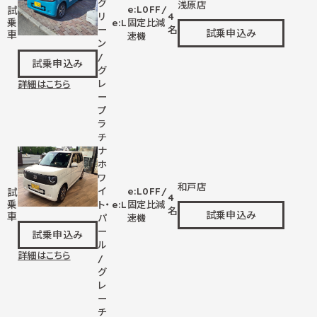
グ
浅原店
e:L
0
FF/
試
リ
4
乗
e:L
固定比減
ー
名
試乗申込み
車
速機
ン
/
試乗申込み
グ
レ
詳細はこちら
ー
プ
ラ
チ
ナ
ホ
ワ
和戸店
イ
e:L
0
FF/
試
4
乗
ト・
e:L
固定比減
名
試乗申込み
車
パ
速機
ー
試乗申込み
ル
詳細はこちら
/
グ
レ
ー
チ