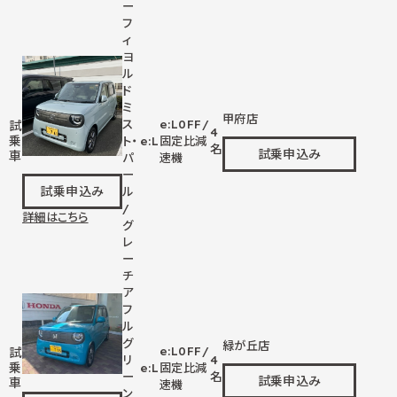
ー
フ
ィ
ヨ
ル
ド
ミ
甲府店
ス
e:L
0
FF/
試
4
乗
ト・
e:L
固定比減
名
試乗申込み
車
パ
速機
ー
試乗申込み
ル
/
詳細はこちら
グ
レ
ー
チ
ア
フ
ル
グ
緑が丘店
e:L
0
FF/
試
リ
4
乗
e:L
固定比減
ー
名
試乗申込み
車
速機
ン