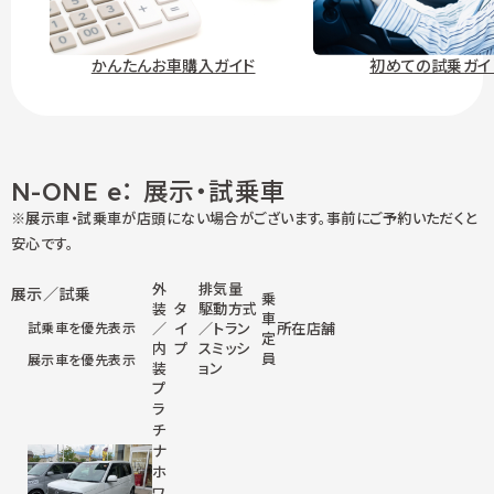
かんたんお車購入ガイド
初めての試乗ガイ
N-ONE e： 展示・試乗車
※展示車・試乗車が店頭にない場合がございます。事前にご予約いただくと
安心です。
外
排気量
展示／試乗
乗
装
タ
駆動方式
車
試乗車を優先表示
／
イ
／トラン
所在店舗
定
内
プ
スミッシ
員
展示車を優先表示
装
ョン
プ
ラ
チ
ナ
ホ
ワ